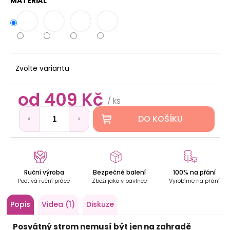
D
MATERIÁL
o
p
o
r
u
č
Zvolte variantu
u
j
od
409 Kč
Měrná
/ ks
e
cena:
m
DO KOŠÍKU
e
JEDINEČNÝ
DŘEVĚNÝ
STROM
Ruční výroba
Bezpečné balení
100% na přání
ŽIVOTA
Poctivá ruční práce
Zboží jako v bavlnce
Vyrobíme na přání
NA
ZEĎ
Popis
Videa (1)
Diskuze
419
Kč
Posvátný strom nemusí být jen na zahradě