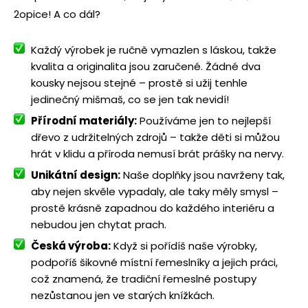
2opice! A co dál?
Každý výrobek je ručně vymazlen s láskou, takže
kvalita a originalita jsou zaručené. Žádné dva
kousky nejsou stejné – prostě si užij tenhle
jedinečný mišmaš, co se jen tak nevidí!
Přírodní materiály:
Používáme jen to nejlepší
dřevo z udržitelných zdrojů – takže děti si můžou
hrát v klidu a příroda nemusí brát prášky na nervy.
Unikátní design:
Naše doplňky jsou navrženy tak,
aby nejen skvěle vypadaly, ale taky měly smysl –
prostě krásně zapadnou do každého interiéru a
nebudou jen chytat prach.
Česká výroba:
Když si pořídíš naše výrobky,
podpoříš šikovné místní řemeslníky a jejich práci,
což znamená, že tradiční řemeslné postupy
nezůstanou jen ve starých knížkách.