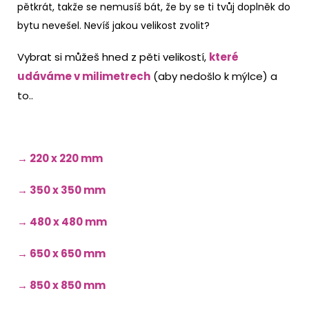
pětkrát, takže se nemusíš bát, že by se ti tvůj doplněk do
bytu nevešel. Nevíš jakou velikost zvolit?
Vybrat si můžeš hned z pěti velikostí,
které
udáváme v milimetrech
(aby nedošlo k mýlce) a
to..
→ 220 x 220 mm
→ 350 x 350 mm
→ 480 x 480 mm
→ 650 x 650 mm
→ 850 x 850 mm