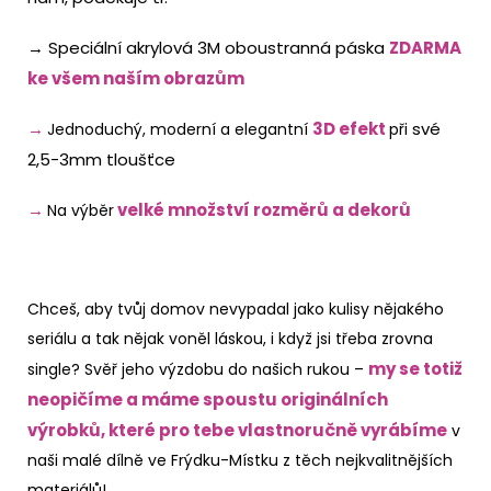
→ Speciální akrylová 3M oboustranná páska
ZDARMA
ke všem naším obrazům
→
3D efekt
své
Jednoduchý, moderní a elegantní
při
2,5-3mm tloušťce
→
velké množství
rozměrů a dekorů
Na výběr
Chceš, aby tvůj domov nevypadal jako kulisy nějakého
seriálu a tak nějak voněl láskou, i když jsi třeba zrovna
my se totiž
single? Svěř jeho výzdobu do našich rukou –
neopičíme a máme spoustu originálních
výrobků, které pro tebe vlastnoručně vyrábíme
v
naši malé dílně ve Frýdku-Místku z těch nejkvalitnějších
materiálů!