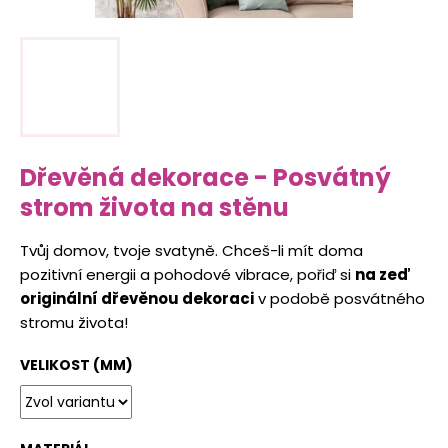
t
i
t
o
n
a
Dřevěná dekorace - Posvátný
j
strom života na stěnu
í
t
Tvůj domov, tvoje svatyně. Chceš-li mít doma
!
pozitivní energii a pohodové vibrace, pořiď si
na zeď
originální dřevěnou dekoraci
v podobě posvátného
stromu života!
HLEDAT
VELIKOST (MM)