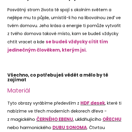
Posvátný strom života tě spojí s okolním světem a
nejlépe mu to půjde, umístíš-li ho na libovolnou zeď ve
tvém domovu. Jeho krása a energie ti pomůže vytvořit
z tvého domova takové místo, kam se budeš vždycky
se budeš vždycky cítit tím
chtít vracet a kde
jedinečným člověkem, kterým jsi.
Všechno, co potřebuješ vědět a mělo by tě
zajímat
Materiál
HDF desek
Tyto obrazy vyrábíme především z
, které ti
nabízíme ve třech moderních dekorech dřeva -
magického
ČERNÉHO EBENU
, uklidňujícího
OŘECHU
z
nebo harmonického
DUBU SONOMA
. Čtvrtou