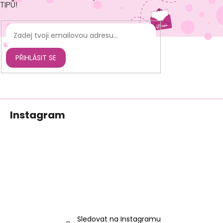
TIPŮ!
PŘIHLÁSIT SE
Z
Instagram
á
p
a
t
í
Sledovat na Instagramu