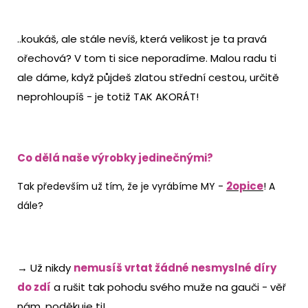
..koukáš, ale stále nevíš, která velikost je ta pravá
ořechová? V tom ti sice neporadíme. Malou radu ti
ale dáme, když půjdeš zlatou střední cestou, určitě
neprohloupíš - je totiž TAK AKORÁT!
Co dělá naše výrobky jedinečnými?
2opice
Tak především už tím, že je vyrábíme MY -
! A
dále?
→ Už nikdy
nemusíš vrtat žádné nesmyslné díry
do zdí
a rušit tak pohodu svého muže na gauči - věř
nám, poděkuje ti!