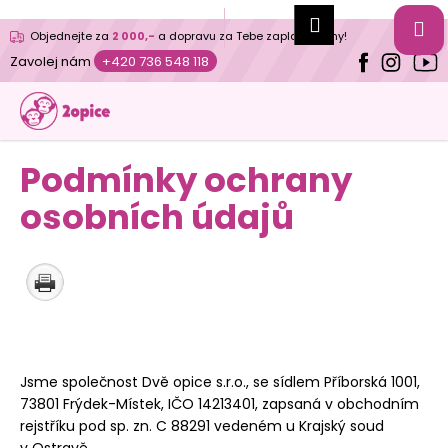
K
Přihlášení
Hledat
Nákupní
M
Přejít
o
Objednejte za
2 000,-
a dopravu za Tebe zaplatíme my!
na
Zpět
Zpět
š
košík
Zavolej nám
+420 736 548 118
obsah
í
N
k
e
b
Podmínky ochrany
o
osobních údajů
j
,
p
o
m
ů
ž
Jsme společnost Dvě opice s.r.o., se sídlem Příborská 1001,
e
73801 Frýdek-Místek, IČO 14213401, zapsaná v obchodním
m
rejstříku pod sp. zn. C 88291 vedeném u Krajský soud
e