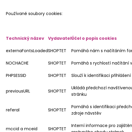
Používané soubory cookies:
Technický název
Vydavatel
Účel o popis cookies
externaFontsLoaded
SHOPTET
Pomáhá nám s načítáním fo
NOCHACHE
SHOPTET
Pomáhá s rychlostí načítání
PHPSESSID
SHOPTET
Slouží k identifikaci přihlášení
Ukládá předchozí navštíveno
previousURL
SHOPTET
stránku
Pomáhá s identifikaci předch
referal
SHOPTET
zdroje návstěv
Interní informace pro zajištěn
mccid a mceid
SHOPTET