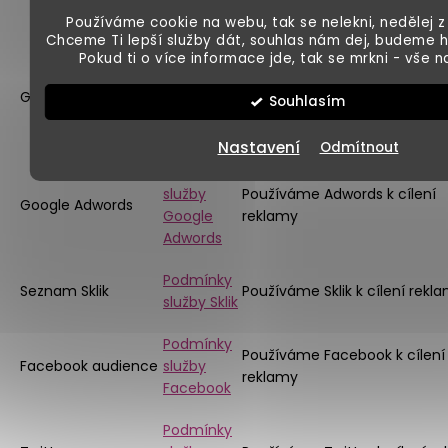
a
a komunikaci s klienty
Smartsupp
Používáme cookie na webu, tak se nelekni, nedělej z
Chceme Ti lepší služby dát, souhlas nám dej, budeme 
Pokud ti o více informace jde, tak se mrkni - vše 
Podmínky
služby
Použiváme jej k vyhodnocov
Google Optimize
Souhlasím
Google
úspěsnosti a zlepšování web
Optimize
Nastavení
Odmítnout
Podmínky
služby
Používáme Adwords k cílení
Google Adwords
Google
reklamy
Adwords
Podmínky
Seznam Sklik
Používáme Sklik k cílení rekl
služby Sklik
Podmínky
Používáme Facebook k cílení
Facebook audience
služby
reklamy
Facebook
Podmínky