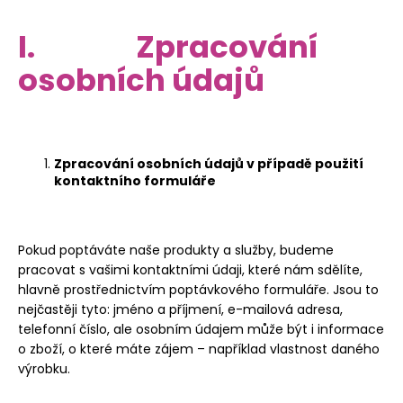
D
o
I. Zpracování
p
o
osobních údajů
r
u
č
u
j
Zpracování osobních údajů v případě použití
e
kontaktního formuláře
m
e
Pokud poptáváte naše produkty a služby, budeme
pracovat s vašimi kontaktními údaji, které nám sdělíte,
DŘEVĚNÝ
OBRAZ
hlavně prostřednictvím poptávkového formuláře. Jsou to
NA
nejčastěji tyto: jméno a příjmení, e-mailová adresa,
STĚNU
telefonní číslo, ale osobním údajem může být i informace
-
OSTRAVA
o zboží, o které máte zájem – například vlastnost daného
výrobku.
550
Kč