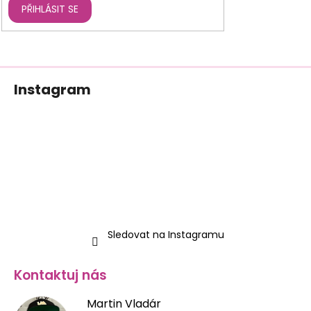
PŘIHLÁSIT SE
Z
Instagram
á
p
a
t
í
Sledovat na Instagramu
Kontaktuj nás
Martin Vladár