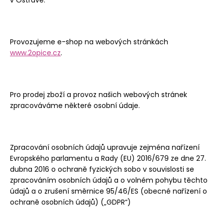
v Ostravě.
t
i
t
Provozujeme e-shop na webových stránkách
o
www.2opice.cz
.
n
a
j
Pro prodej zboží a provoz našich webových stránek
í
zpracováváme některé osobní údaje.
t
!
Zpracování osobních údajů upravuje zejména nařízení
Evropského parlamentu a Rady (EU) 2016/679 ze dne 27.
dubna 2016 o ochraně fyzických sobo v souvislosti se
HLEDAT
zpracováním osobních údajů a o volném pohybu těchto
údajů a o zrušení směrnice 95/46/ES (obecné nařízení o
ochraně osobních údajů) („GDPR“)