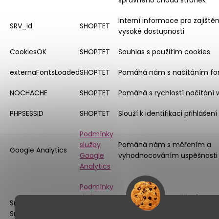
správného chodu stránek
Interní informace pro zajištěn
SRV_id
SHOPTET
vysoké dostupnosti
CookiesOK
SHOPTET
Souhlas s použitím cookies
externaFontsLoaded
SHOPTET
Pomáhá nám s načítáním fo
NOCHACHE
SHOPTET
Pomáhá s rychlostí načítání
PHPSESSID
SHOPTET
Slouží k identifikaci přihlášení
Podmínky
služby
Pomáhá nám s měřením a
Google Analytics
Google
vyhodnocováním uspěšnosti
Analytics
Podmínky
služby
Pomáhá nám s měřením a
Smartlook a
Smartlook
vyhodnocováním uspěšnosti
Smartsupp