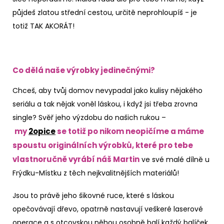
půjdeš zlatou střední cestou, určitě neprohloupíš - je
totiž TAK AKORÁT!
Co dělá naše výrobky jedinečnými?
Chceš, aby tvůj domov nevypadal jako kulisy nějakého
seriálu a tak nějak voněl láskou, i když jsi třeba zrovna
single? Svěř jeho výzdobu do našich rukou –
my
2opice
se totiž po nikom neopičíme a máme
spoustu originálních výrobků, které pro tebe
vlastnoručně vyrábí náš Martin
ve své malé dílně u
Frýdku-Místku z těch nejkvalitnějších materiálů!
Jsou to právě jeho šikovné ruce, které s láskou
opečovávají dřevo, opatrně nastavují veškeré laserové
operace a s otcovskou něhou osobně balí každý balíček,