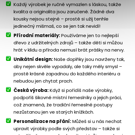
Každý výrobek je ručně vymazlen s láskou, takže
kvalita a originalita jsou zaručené. Žádné dva
kousky nejsou stejné – prostě si užij tenhle
jedinečný mišmaš, co se jen tak nevidí!
Přírodní materiály:
Používáme jen to nejlepší
dřevo z udržitelných zdrojů – takže děti si můžou
hrát v klidu a příroda nemusí brát prášky na nervy.
Unikátní design:
Naše doplňky jsou navrženy tak,
aby nejen skvěle vypadaly, ale taky měly smysl –
prostě krásně zapadnou do každého interiéru a
nebudou jen chytat prach.
Česká výroba:
Když si pořídíš naše výrobky,
podpoříš šikovné místní řemeslníky a jejich práci,
což znamená, že tradiční řemeslné postupy
nezůstanou jen ve starých knížkách.
Personalizace na přání:
Můžeš si u nás nechat
upravit výrobky podle svých představ – takže si