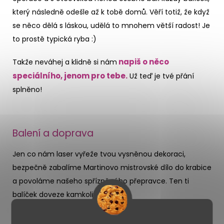
který následně odešle až k tobě domů. Věří totiž, že když
se něco dělá s láskou, udělá to mnohem větší radost! Je
to prostě typická ryba :)
napiš o něco
Takže neváhej a klidně si nám
speciálního, jenom pro tebe.
Už teď je tvé přání
splněno!
Balení a doprava
Jen co nám laser vyřeže tvou vysněnou dekoraci,
bezpečně zabalíme Martinovo mistrovské dílo do krabice
a povoláme našeho spřízněného přepravce. Ten ti
balíček doveze kamkoliv si řekneš!