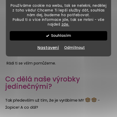
Používáme cookie na webu, tak se nelekni, nedělej
neboj se
TIP: Pokud máš dekoraci jako dárek,
z toho vědu! Chceme Ti lepší služby dát, souhlas
nám dej, budeme ho potřebovat.
nám
ozvat
dárkové krabice
, zabalíme ti ho do
a
Pokud ti o více informace jde, tak se mrkni - vše
ušetříme ti tak starosti s finálním balení. Ale POZOR - jak
najdeš
zde.
to tak bývá, všechno krásné má i své stinné stránky, a to
Souhlasím
maximální možný rozměr dárkového balení. Mrkni se,
dárkového balení
jaké možnosti
máme anebo nám
Nastavení
Odmítnout
zavolej
!
jednoduše
Rádi ti se vším pomůžeme.
Co dělá naše výrobky
jedinečnými?
Tak především už tím, že je vyrábíme MY
-
2opice! A co dál?