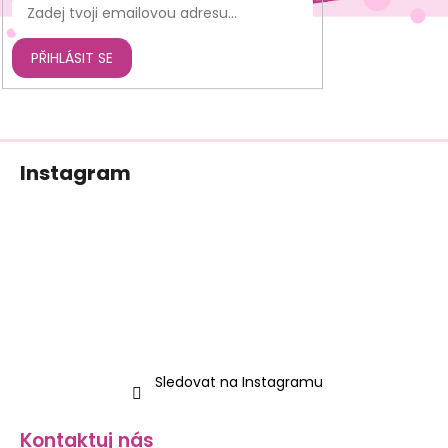
PŘIHLÁSIT SE
Z
Instagram
á
p
a
t
í
Sledovat na Instagramu
Kontaktuj nás