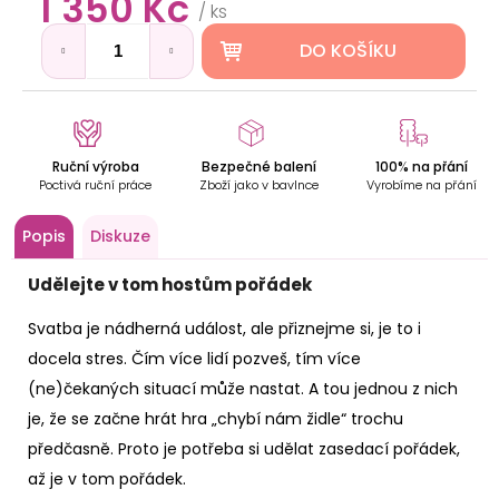
1 350 Kč
D
/ ks
cena:
o
p
DO KOŠÍKU
o
r
u
č
Ruční výroba
Bezpečné balení
100% na přání
u
Poctivá ruční práce
Zboží jako v bavlnce
Vyrobíme na přání
j
e
Popis
Diskuze
m
e
Udělejte v tom hostům pořádek
Svatba je nádherná událost, ale přiznejme si, je to i
JEDINEČNÝ
DŘEVĚNÝ
docela stres. Čím více lidí pozveš, tím více
STROM
(ne)čekaných situací může nastat. A tou jednou z nich
ŽIVOTA
NA
je, že se začne hrát hra „chybí nám židle“ trochu
ZEĎ
předčasně. Proto je potřeba si udělat zasedací pořádek,
419
Kč
až je v tom pořádek.