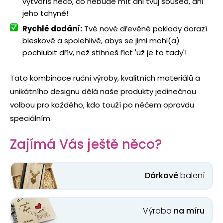
vytvoříš něco, co nebude mít ani tvůj soused, ani
jeho tchyně!
Rychlé dodání:
Tvé nové dřevěné poklady dorazí
bleskově a spolehlivě, abys se jimi mohl(a)
pochlubit dřív, než stihneš říct 'už je to tady'!
Tato kombinace ruční výroby, kvalitních materiálů a
unikátního designu dělá naše produkty jedinečnou
volbou pro každého, kdo touží po něčem opravdu
speciálním.
Zajímá Vás ještě něco?
Dárkové
balení
Výroba
na míru