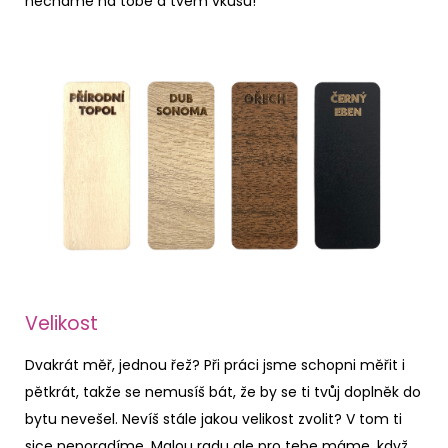
necháme na tobě a tvém vkusu!
Velikost
Dvakrát měř, jednou řež? Při práci jsme schopni měřit i
pětkrát, takže se nemusíš bát, že by se ti tvůj doplněk do
bytu nevešel. Nevíš stále jakou velikost zvolit? V tom ti
sice neporadíme. Malou radu ale pro tebe máme, když