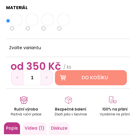
D
o
MATERIÁL
p
o
r
u
č
u
Zvolte variantu
j
e
od
350 Kč
Měrná
m
/ ks
cena:
e
DO KOŠÍKU
DŘEVĚNÝ
OBRAZ
NA
STĚNU
Ruční výroba
Bezpečné balení
100% na přání
-
Poctivá ruční práce
Zboží jako v bavlnce
Vyrobíme na přání
OSTRAVA
550
Popis
Videa (1)
Diskuze
Kč