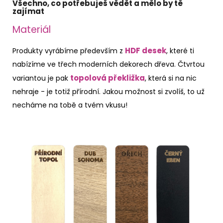
Všechno, co potřebuješ vědět a mělo by tě
zajímat
Materiál
HDF desek
Produkty vyrábíme především z
, které ti
nabízíme ve třech moderních dekorech dřeva. Čtvrtou
topolová překližka
variantou je pak
, která si na nic
nehraje - je totiž přírodní. Jakou možnost si zvolíš, to už
necháme na tobě a tvém vkusu!