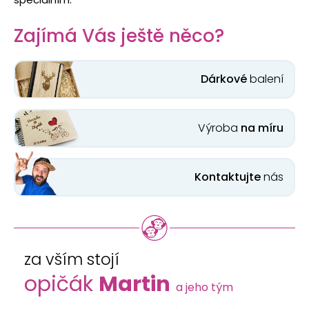
Zajímá Vás ještě něco?
Dárkové
balení
Výroba
na míru
Kontaktujte
nás
za vším stojí
opičák
Martin
a jeho tým