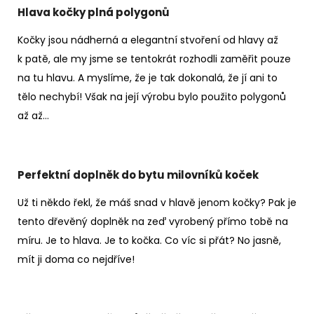
Hlava kočky plná polygonů
Kočky jsou nádherná a elegantní stvoření od hlavy až
k patě, ale my jsme se tentokrát rozhodli zaměřit pouze
na tu hlavu. A myslíme, že je tak dokonalá, že jí ani to
tělo nechybí! Však na její výrobu bylo použito polygonů
až až…
Perfektní doplněk do bytu milovníků koček
Už ti někdo řekl, že máš snad v hlavě jenom kočky? Pak je
tento dřevěný doplněk na zeď vyrobený přímo tobě na
míru. Je to hlava. Je to kočka. Co víc si přát? No jasně,
mít ji doma co nejdříve!