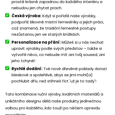
prostě krásně zapadnou do každého interiéru a
nebudou jen chytat prach.
Česká výroba:
Když si pořídíš naše výrobky,
podpoříš šikovné místní řemeslníky a jejich práci,
což znamená, že tradiční řemeslné postupy
nezůstanou jen ve starých knížkách.
Personalizace na přání:
Můžeš si u nás nechat
upravit výrobky podle svých představ – takže si
vytvoříš něco, co nebude mít ani tvůj soused, ani
jeho tchyně!
Rychlé dodání:
Tvé nové dřevěné poklady dorazí
bleskově a spolehlivě, abys se jimi mohl(a)
pochlubit dřív, než stihneš říct 'už je to tady'!
Tato kombinace ruční výroby, kvalitních materiálů a
unikátního designu dělá naše produkty jedinečnou
volbou pro každého, kdo touží po něčem opravdu
speciálním.