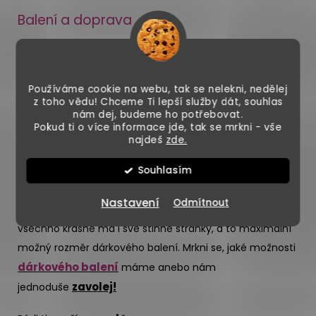
Balení a doprava
Jen co nám laser vyřeže tvou vysněnou dekoraci,
bezpečně zabalíme Martinovo mistrovské dílo do krabice
a povoláme našeho spřízněného přepravce. Ten ti
Používáme cookie na webu, tak se nelekni, nedělej
z toho vědu! Chceme Ti lepší služby dát, souhlas
balíček doveze kamkoliv si řekneš!
nám dej, budeme ho potřebovat.
Pokud ti o více informace jde, tak se mrkni - vše
najdeš
zde.
ozvat
Souhlasím
TIP: Pokud máš dekoraci jako dárek, neboj se nám
,
dárkové krabice
zabalíme ti ho do
a ušetříme ti tak
Nastavení
Odmítnout
starosti s finálním balení. Ale POZOR - jak to tak bývá,
všechno krásné má i své stinné stránky, a to maximální
možný rozměr dárkového balení. Mrkni se, jaké možnosti
dárkového balení
máme anebo nám
zavolej!
jednoduše