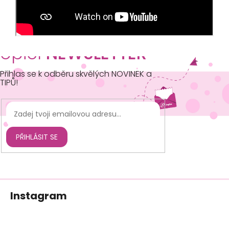
opičí
NEWSLETTER
Přihlas se k odběru skvělých NOVINEK a
TIPŮ!
PŘIHLÁSIT SE
Z
Instagram
á
p
a