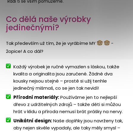
Rádi ti se vším pomůžeme.
Co dělá naše výrobky
jedinečnými?
Tak především už tím, že je vyrábíme MY
-
2opice! A co dál?
Každý výrobek je ručně vymazlen s láskou, takže
kvalita a originalita jsou zaručené. Žádné dva
kousky nejsou stejné – prostě si užij tenhle
jedinečný mišmaš, co se jen tak nevidí!
Přírodní materiály:
Používáme jen to nejlepší
dřevo z udržitelných zdrojů – takže děti si můžou
hrát v klidu a příroda nemusí brát prášky na nervy.
Unikátní design:
Naše doplňky jsou navrženy tak,
aby nejen skvěle vypadaly, ale taky měly smysl –