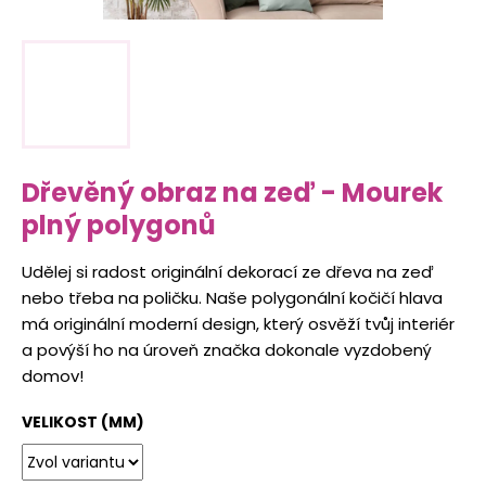
t
i
t
o
n
a
Dřevěný obraz na zeď - Mourek
j
plný polygonů
í
t
Udělej si radost originální dekorací ze dřeva na zeď
!
nebo třeba na poličku. Naše polygonální kočičí hlava
má originální moderní design, který osvěží tvůj interiér
a povýší ho na úroveň značka dokonale vyzdobený
domov!
HLEDAT
VELIKOST (MM)