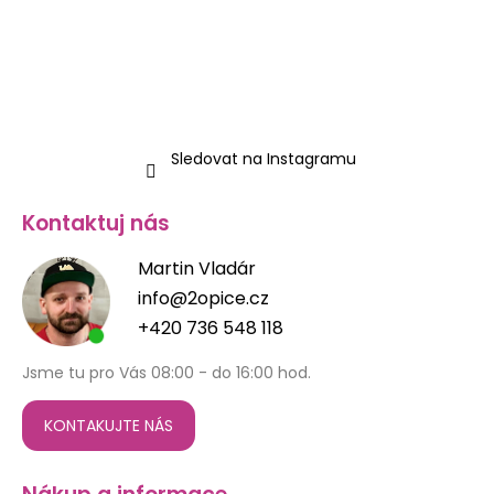
t
í
Sledovat na Instagramu
Kontaktuj nás
Martin Vladár
info@2opice.cz
+420 736 548 118
Jsme tu pro Vás 08:00 - do 16:00 hod.
KONTAKUJTE NÁS