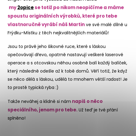
my
2opice
se totiž po nikom neopičíme a máme
spoustu originálních výrobků, které pro tebe
vlastnoručně vyrábí náš Martin
ve své malé dílně u
Frýdku-Místku z těch nejkvalitnějších materiálů!
Jsou to právě jeho šikovné ruce, které s láskou
opečovávají dřevo, opatrně nastavují veškeré laserové
operace a s otcovskou něhou osobně balí každý balíček,
který následně odešle až k tobě domů. Věří totiž, že když
se něco dělá s láskou, udělá to mnohem větší radost! Je
to prostě typická ryba :)
napiš o něco
Takže neváhej a klidně si nám
speciálního, jenom pro tebe.
Už teď je tvé přání
splněno!