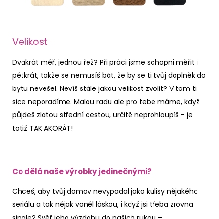
Velikost
Dvakrát měř, jednou řež? Při práci jsme schopni měřit i
pětkrát, takže se nemusíš bát, že by se ti tvůj doplněk do
bytu nevešel. Nevíš stále jakou velikost zvolit? V tom ti
sice neporadíme. Malou radu ale pro tebe máme, když
půjdeš zlatou střední cestou, určitě neprohloupíš - je
totiž TAK AKORÁT!
Co dělá naše výrobky jedinečnými?
Chceš, aby tvůj domov nevypadal jako kulisy nějakého
seriálu a tak nějak voněl láskou, i když jsi třeba zrovna
single? Svěř jeho výzdobu do našich rukou –