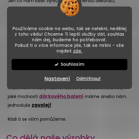
Jen co nám laser vyřeže tvou vysněnou dekoraci,
bezpečně zabalíme Martinovo mistrovské dílo do krabice
a povoláme našeho spřízněného přepravce. Ten ti
balíček doveze kamkoliv si řekneš!
Používáme cookie na webu, tak se nelekni, nedělej
z toho vědu! Chceme Ti lepší služby dát, souhlas
nám dej, budeme ho potřebovat.
Pokud ti o více informace jde, tak se mrkni - vše
najdeš
zde.
neboj se
TIP: Pokud máš dekoraci jako dárek,
nám
ozvat
dárkové krabice
, zabalíme ti ho do
a
Souhlasím
ušetříme ti tak starosti s finálním balení. Ale POZOR - jak
Nastavení
Odmítnout
to tak bývá, všechno krásné má i své stinné stránky, a to
maximální možný rozměr dárkového balení. Mrkni se,
dárkového
balení
jaké možnosti
máme anebo nám
zavolej
!
jednoduše
Rádi ti se vším pomůžeme.
Co dělá naše výrobky