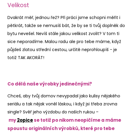
Velikost
Dvakrát měř, jednou řež? Při práci jsme schopni měřit i
pětkrát, takže se nemusíš bát, že by se ti tvůj doplněk do
bytu nevešel. Nevíš stále jakou velikost zvolit? V tom ti
sice neporadíme. Malou radu ale pro tebe máme, když
půjdeš zlatou střední cestou, určitě neprohloupíš - je
totiž TAK AKORÁT!
Co dělá naše výrobky jedinečnými?
Chceš, aby tvůj domov nevypadal jako kulisy nějakého
seriálu a tak nějak voněl láskou, i když jsi třeba zrovna
single? Svěř jeho výzdobu do našich rukou –
my
2opice
se totiž po nikom neopičíme a máme
spoustu originálních výrobků, které pro tebe