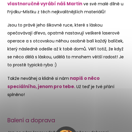
vlastnoručně vyrábí náš Martin
ve své malé dílně u
Frýdku-Místku z těch nejkvalitnějších materiálů!
Jsou to právě jeho šikovné ruce, které s láskou
opečovávají dřevo, opatrně nastavují veškeré laserové
operace a s otcovskou něhou osobně balí každý balíček,
který následně odešle až k tobě domů. Věří totiž, že když
se něco dělá s láskou, udělá to mnohem větší radost! Je
to prostě typická ryba :)
napiš o něco
Takže neváhej a klidně si nám
speciálního, jenom pro tebe.
Už teď je tvé přání
splněno!
Balení a doprava