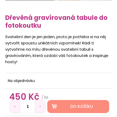
t
i
Dřevěná gravírovaná tabule do
t
fotokoutku
o
n
Svatební den je jen jeden, proto je potřeba si na něj
a
vytvořit spoustu unikátních vzpomínek! Rádi ti
j
vytvoříme na míru dřevěnou svatební tabuli s
í
gravírováním, která ozdobí váš fotokoutek a inspiruje
t
hosty!
!
Na objednávku
450 Kč
Měrná
HLEDAT
/ ks
cena:
DO KOŠÍKU