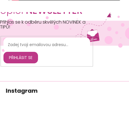
opičí
NEWSLETTER
Přihlas se k odběru skvělých NOVINEK a
TIPŮ!
PŘIHLÁSIT SE
Z
Instagram
á
p
a
t
í