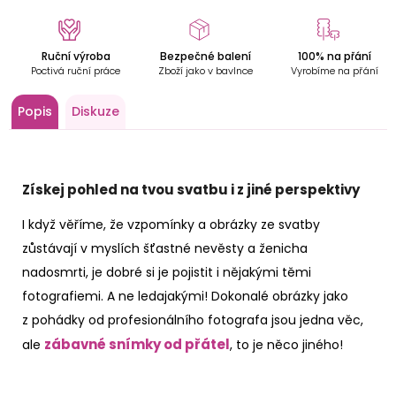
D
o
p
o
Ruční výroba
Bezpečné balení
100% na přání
Poctivá ruční práce
Zboží jako v bavlnce
Vyrobíme na přání
r
u
Popis
Diskuze
č
u
j
e
Získej pohled na tvou svatbu i z jiné perspektivy
m
e
I když věříme, že vzpomínky a obrázky ze svatby
zůstávají v myslích šťastné nevěsty a ženicha
JEDINEČNÝ
nadosmrti, je dobré si je pojistit i nějakými těmi
DŘEVĚNÝ
STROM
fotografiemi. A ne ledajakými! Dokonalé obrázky jako
ŽIVOTA
z pohádky od profesionálního fotografa jsou jedna věc,
NA
ZEĎ
zábavné snímky od přátel
ale
, to je něco jiného!
419
Kč