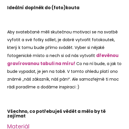
Ideální doplněk do (foto)kouta
Aby svatebčané měli skutečnou motivaci se na svatbě
vyfotit a své fotky sdílet, je dobré vytvořit fotokoutek,
který k tomu bude přímo svádět. Vyber si nějaké
dřevěnou
fotogenické místo a nech si od nás vytvořit
gravírovanou tabuli na míru!
Co na ní bude, a jak to
bude vypadat, je jen na tobě. V tomto ohledu platí ono
známé „náš zákazník, náš pán!“. Ale samozřejmě ti moc
rádi poradíme a dodáme inspiraci :)
Všechno, co potřebuješ vědět a mělo by tě
zajímat
Materiál