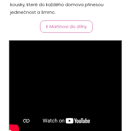
kousky, které do každého domova přinesou
jedinečnost a šmrnc.
K Martinovi do dílny