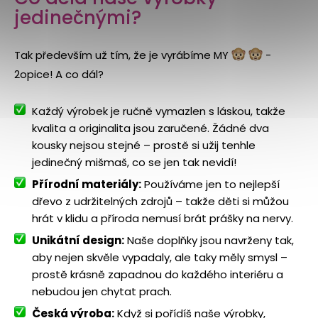
jedinečnými?
Tak především už tím, že je vyrábíme MY
-
2opice! A co dál?
Každý výrobek je ručně vymazlen s láskou, takže
kvalita a originalita jsou zaručené. Žádné dva
kousky nejsou stejné – prostě si užij tenhle
jedinečný mišmaš, co se jen tak nevidí!
Přírodní materiály:
Používáme jen to nejlepší
dřevo z udržitelných zdrojů – takže děti si můžou
hrát v klidu a příroda nemusí brát prášky na nervy.
Unikátní design:
Naše doplňky jsou navrženy tak,
aby nejen skvěle vypadaly, ale taky měly smysl –
prostě krásně zapadnou do každého interiéru a
nebudou jen chytat prach.
Česká výroba:
Když si pořídíš naše výrobky,