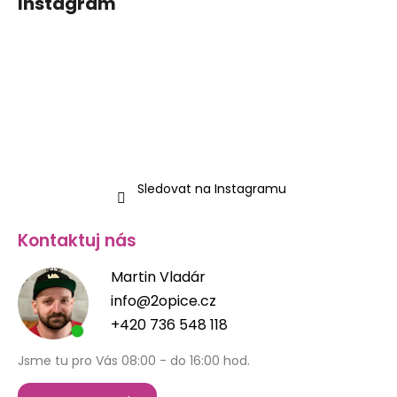
Instagram
á
p
a
t
í
Sledovat na Instagramu
Kontaktuj nás
Martin Vladár
info@2opice.cz
+420 736 548 118
Jsme tu pro Vás 08:00 - do 16:00 hod.