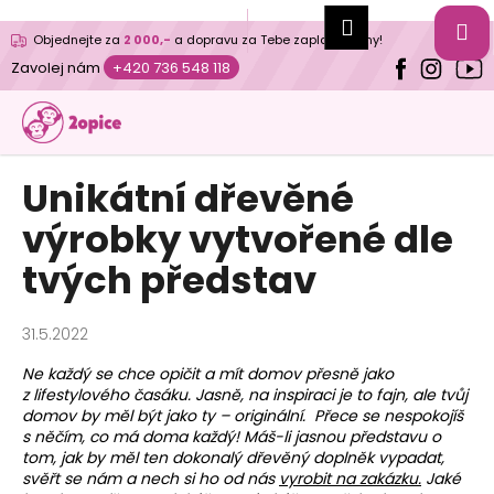
K
Přihlášení
Hledat
Nákupní
M
Přejít
o
Objednejte za
2 000,-
a dopravu za Tebe zaplatíme my!
na
Zpět
Zpět
š
košík
Zavolej nám
+420 736 548 118
obsah
í
N
k
e
b
Unikátní dřevěné
o
výrobky vytvořené dle
j
,
tvých představ
p
o
31.5.2022
m
ů
Ne každý se chce opičit a mít domov přesně jako
z lifestylového časáku. Jasně, na inspiraci je to fajn, ale tvůj
ž
domov by měl být jako ty – originální. Přece se nespokojíš
e
s něčím, co má doma každý! Máš-li jasnou představu o
m
tom, jak by měl ten dokonalý dřevěný doplněk vypadat,
svěřt se nám a nech si ho od nás
vyrobit na zakázku.
Jaké
e