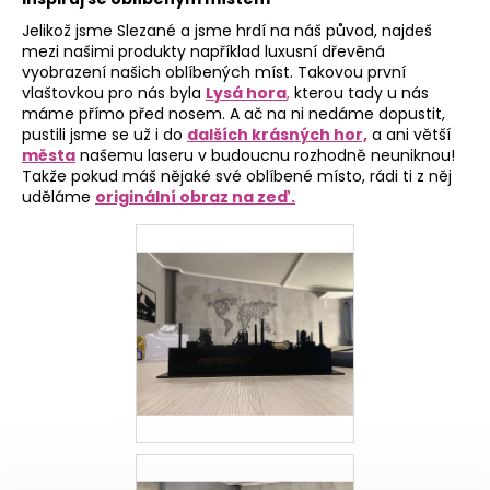
Jelikož jsme Slezané a jsme hrdí na náš původ, najdeš
mezi našimi produkty například luxusní dřevěná
vyobrazení našich oblíbených míst. Takovou první
vlaštovkou pro nás byla
Lysá hora
,
kterou tady u nás
máme přímo před nosem. A ač na ni nedáme dopustit,
pustili jsme se už i do
dalších krásných hor,
a ani větší
města
našemu laseru v budoucnu rozhodně neuniknou!
Takže pokud máš nějaké své oblíbené místo, rádi ti z něj
uděláme
originální obraz na zeď.