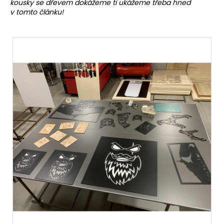
kousky se dřevem dokážeme ti ukážeme třeba hned
t
v tomto článku!
i
t
o
n
a
j
í
t
!
HLEDAT