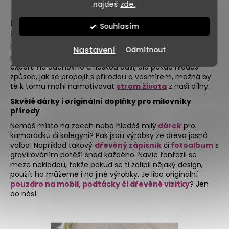
najdeš
zde.
Dokonalé propojení s přírodou i vesmírem pomocí
Souhlasím
stromu života
Dnešní doba má brutální tempo a zvláště ti, kteří žijí ve
Nastavení
Odmítnout
městech, se v něm občas trochu ztratí. Nejsme žádní
experti na duchovno či lidskou duši, ale pokud hledáš
způsob, jak se propojit s přírodou a vesmírem, možná by
tě k tomu mohl namotivovat
strom života
z naší dílny.
Skvělé dárky i originální doplňky pro milovníky
přírody
Nemáš místo na zdech nebo hledáš milý
dárek
pro
kamarádku či kolegyni? Pak jsou výrobky ze dřeva jasná
volba! Například takový
dřevěný zápisník
či
fotoalbum
s
gravírováním potěší snad každého. Navíc fantazii se
meze nekladou, takže pokud se ti zalíbil nějaký design,
použít ho můžeme i na jiné výrobky. Je libo originální
pouzdro na mobil, podtácky či dřevěné vizitky
? Jen
do nás!