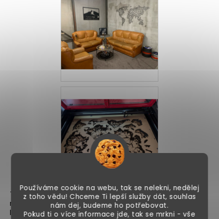
Používáme cookie na webu, tak se nelekni, nedělej
TIP: Seznámili jste se s partnerem na nějakém zajímavém
z toho vědu! Chceme Ti lepší služby dát, souhlas
místě? Nechte si ho vyrobit jako připomínku vaší věčné
nám dej, budeme ho potřebovat.
lásky na zeď!
Pokud ti o více informace jde, tak se mrkni - vše