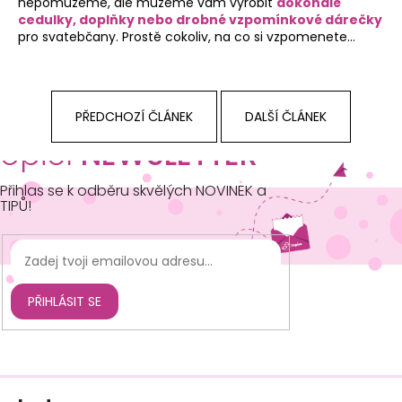
nepomůžeme, ale můžeme vám vyrobit
dokonalé
cedulky, doplňky nebo drobné vzpomínkové dárečky
pro svatebčany. Prostě cokoliv, na co si vzpomenete…
PŘEDCHOZÍ ČLÁNEK
DALŠÍ ČLÁNEK
opičí
NEWSLETTER
Přihlas se k odběru skvělých NOVINEK a
TIPŮ!
PŘIHLÁSIT SE
Z