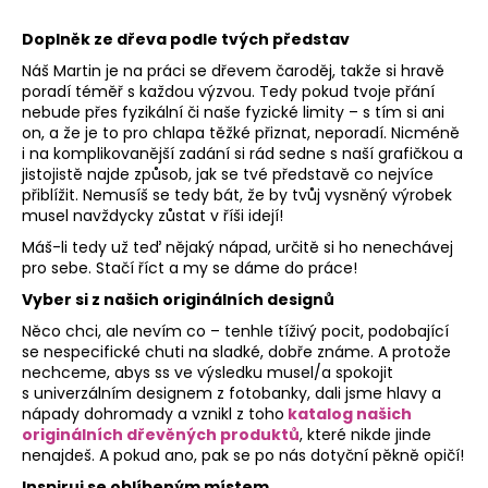
Kč
Doplněk ze dřeva podle tvých představ
Náš Martin je na práci se dřevem čaroděj, takže si hravě
poradí téměř s každou výzvou. Tedy pokud tvoje přání
nebude přes fyzikální či naše fyzické limity – s tím si ani
on, a že je to pro chlapa těžké přiznat, neporadí. Nicméně
i na komplikovanější zadání si rád sedne s naší grafičkou a
jistojistě najde způsob, jak se tvé představě co nejvíce
přiblížit. Nemusíš se tedy bát, že by tvůj vysněný výrobek
musel navždycky zůstat v říši idejí!
Máš-li tedy už teď nějaký nápad, určitě si ho nenechávej
pro sebe. Stačí říct a my se dáme do práce!
Vyber si z našich originálních designů
Něco chci, ale nevím co – tenhle tíživý pocit, podobající
se nespecifické chuti na sladké, dobře známe. A protože
nechceme, abys ss ve výsledku musel/a spokojit
s univerzálním designem z fotobanky, dali jsme hlavy a
nápady dohromady a vznikl z toho
katalog našich
originálních dřevěných produktů
, které nikde jinde
nenajdeš. A pokud ano, pak se po nás dotyční pěkně opičí!
Inspiruj se oblíbeným místem